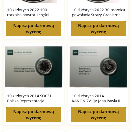
10 zł złotych 2022 100.
10 zł złotych 2022 30 rocznica
rocznica powrotu części
powołania Straży Granicznej
Górnego Śląska SREBRO
SREBRO
Napisz po darmową
Napisz po darmową
wycenę
wycenę
10 zł złotych 2014 SOCZI
10 zł złotych 2014
Polska Reprezentacja
KANONIZACJA Jana Pawła II
Olimpijska SREBRO
SREBRO
Napisz po darmową
Napisz po darmową
wycenę
wycenę