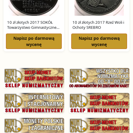
10 zł złotych 2017 SOKÓŁ
10 zł złotych 2017 Rzeź Woli i
Towarzystwo Gimnastyczne
Ochoty SREBRO
SREBRO
Napisz po darmową
Napisz po darmową
wycenę
wycenę