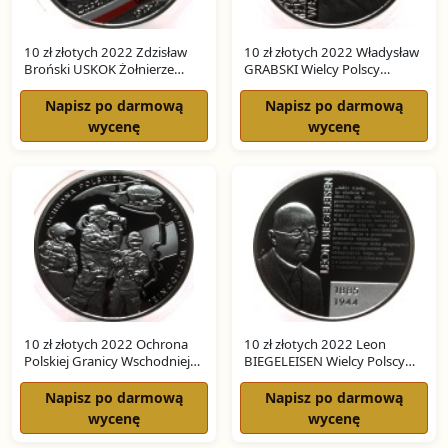
10 zł złotych 2022 Zdzisław
10 zł złotych 2022 Władysław
Broński USKOK Żołnierze
GRABSKI Wielcy Polscy
Niezłomni SREBRO
Ekonomiści SREBRO
Napisz po darmową
Napisz po darmową
wycenę
wycenę
10 zł złotych 2022 Ochrona
10 zł złotych 2022 Leon
Polskiej Granicy Wschodniej
BIEGELEISEN Wielcy Polscy
SREBRO
Ekonomiści SREBRO
Napisz po darmową
Napisz po darmową
wycenę
wycenę