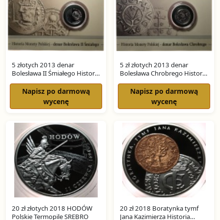
5 złotych 2013 denar
5 zł złotych 2013 denar
Bolesława II Śmiałego Historia
Bolesława Chrobrego Historia
Monety Polskiej SREBRO
Monety Polskiej SREBRO
Napisz po darmową
Napisz po darmową
wycenę
wycenę
20 zł złotych 2018 HODÓW
20 zł 2018 Boratynka tymf
Polskie Termopile SREBRO
Jana Kazimierza Historia