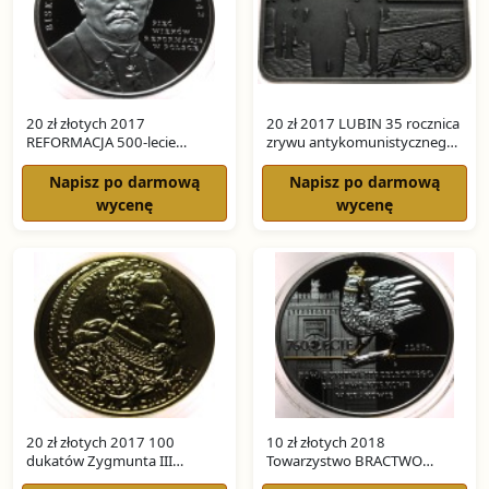
20 zł złotych 2017
20 zł 2017 LUBIN 35 rocznica
REFORMACJA 500-lecie
zrywu antykomunistycznego
Reformacji w Polsce SREBRO
w Lubinie SREBRO
Napisz po darmową
Napisz po darmową
wycenę
wycenę
20 zł złotych 2017 100
10 zł złotych 2018
dukatów Zygmunta III
Towarzystwo BRACTWO
Historia Monety Polskiej
KURKOWE SREBRO