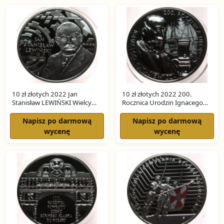
10 zł złotych 2022 Jan
10 zł złotych 2022 200.
Stanisław LEWIŃSKI Wielcy
Rocznica Urodzin Ignacego
Polscy Ekonomiści SREBRO
Łukasiewicza SREBRO
Napisz po darmową
Napisz po darmową
wycenę
wycenę