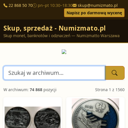
22 868 50 70
pn–pt 10:30–18:30
skup@numizmato.pl
Napisz po darmową wycenę
Skup, sprzedaż - Numizmato.pl
Skup monet, banknotów i odznaczeń — Numizmatto Warszawa
W archiwum:
74 868
pozycji
Strona 1 z 1560