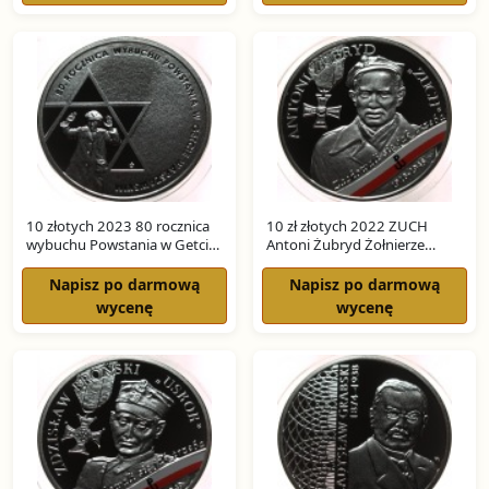
10 złotych 2023 80 rocznica
10 zł złotych 2022 ZUCH
wybuchu Powstania w Getcie
Antoni Żubryd Żołnierze
Warszawskim SREBRO
Niezłomni SREBRO
Napisz po darmową
Napisz po darmową
wycenę
wycenę