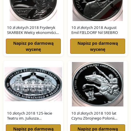
10 zł złotych 2018 Fryderyk
10 zł złotych 2018 August
SKARBEK Wielcy ekonomiści
Emil FIELDORF Nil SREBRO
SREBRO
Napisz po darmową
Napisz po darmową
wycenę
wycenę
10 złotych 2018 125-lecie
10 zł złotych 2018 100 lat
Teatru im. Juliusza
Czynu Zbrojnego Polonii
Słowackiego w Krakowie
Amerykańskiej SREBRO
SREBRO
Napisz po darmową
Napisz po darmową