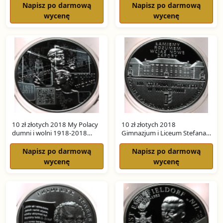
SREBRO
Napisz po darmową
Napisz po darmową
wycenę
wycenę
10 zł złotych 2018 My Polacy
10 zł złotych 2018
dumni i wolni 1918-2018
Gimnazjum i Liceum Stefana
SREBRO
Batorego SREBRO
Napisz po darmową
Napisz po darmową
wycenę
wycenę