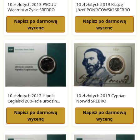
10 zł złotych 2013 PSOUU
10 zł złotych 2013 Książę
Włączeni w Życie SREBRO
Józef PONIATOWSKI SREBRO
Napisz po darmową
Napisz po darmową
wycenę
wycenę
10 zł złotych 2013 Hipolit
10 zł złotych 2013 Cyprian
Cegielski 200-lecie urodzin
Norwid SREBRO
SREBRO
Napisz po darmową
Napisz po darmową
wycenę
wycenę