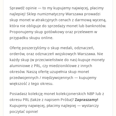
Sprawdź opinie — to my kupujemy najwięcej, płacimy
najlepiej! Sklep numizmatyczny Warszawa prowadzi
skup monet w atrakcyjnych cenach z darmową wyceną,
która nie obliguje do sprzedaży monet lub banknotów.
Proponujemy skup gotówkowy oraz przelewem w
przypadku skupu online.
Ofertę poszerzyliśmy o skup medali, odznaczeń,
orderów, oraz odznaczeń wojskowych Warszawa. Nie
każdy skup (w przeciwieństwie do nas) kupuje monety
aluminiowe z PRL, czy miedzioniklowe z innych
okresów. Naszą ofertę uzupełnia skup monet
przedwojennych / międzywojennych — kupujemy
większość z tego okresu.
Posiadasz kolekcję monet kolekcjonerskich NBP lub z
okresu PRL (także z napisem Próba)?
Zapraszamy!
Kupujemy najwięcej, płacimy najlepiej — wystarczy
poczytać opinie!