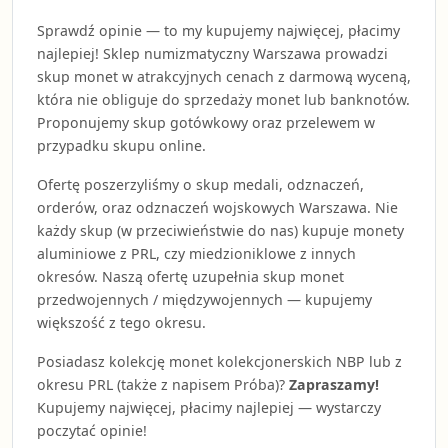
Sprawdź opinie — to my kupujemy najwięcej, płacimy
najlepiej! Sklep numizmatyczny Warszawa prowadzi
skup monet w atrakcyjnych cenach z darmową wyceną,
która nie obliguje do sprzedaży monet lub banknotów.
Proponujemy skup gotówkowy oraz przelewem w
przypadku skupu online.
Ofertę poszerzyliśmy o skup medali, odznaczeń,
orderów, oraz odznaczeń wojskowych Warszawa. Nie
każdy skup (w przeciwieństwie do nas) kupuje monety
aluminiowe z PRL, czy miedzioniklowe z innych
okresów. Naszą ofertę uzupełnia skup monet
przedwojennych / międzywojennych — kupujemy
większość z tego okresu.
Posiadasz kolekcję monet kolekcjonerskich NBP lub z
okresu PRL (także z napisem Próba)?
Zapraszamy!
Kupujemy najwięcej, płacimy najlepiej — wystarczy
poczytać opinie!