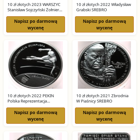
10 zł złotych 2023 WARSZYC
10 zł złotych 2022 Władysław
Stanisław Sojczyński Żołnierze
Grabski SREBRO
Niezłomni SREBRO
Napisz po darmową
Napisz po darmową
wycenę
wycenę
10 zł złotych 2022 PEKIN
10 zł złotych 2021 Zbrodnia
Polska Reprezentacja
W Piaśnicy SREBRO
Olimpijska SREBRO
Napisz po darmową
Napisz po darmową
wycenę
wycenę