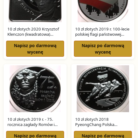
10 zł złotych 2020 Krzysztof
10 zł złotych 2019 r. 100-lecie
Klenczon (kwadratowa)
polskiej flagi państwowej
SREBRO
SREBRO
Napisz po darmową
Napisz po darmową
wycenę
wycenę
10 zł złotych 2019 r. - 75.
10 zł złotych 2018
rocznica zagłady Romów i
PyeongChang Polska
Sinti SREBRO
Reprezentacja Olimpijska
SREBRO
Napisz po darmową
Napisz po darmową