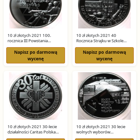
10 zł złotych 2021 100.
10 zł złotych 2021 40
rocznica III Powstania
Rocznica Strajku w Szkole
Śląskiego SREBRO
Pożarniczej SREBRO
Napisz po darmową
Napisz po darmową
wycenę
wycenę
10 zł złotych 2021 30-lecie
10 zł złotych 2021 30 lecie
działalności Caritas Polska
wolnych wyborów
SREBRO
parlamentarnych SREBRO