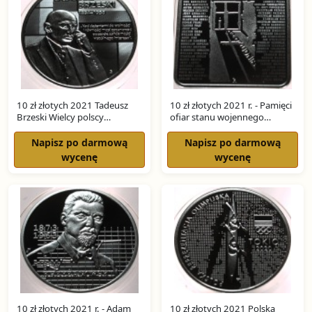
10 zł złotych 2021 Tadeusz
10 zł złotych 2021 r. - Pamięci
Brzeski Wielcy polscy
ofiar stanu wojennego
ekonomiści SREBRO
SREBRO
Napisz po darmową
Napisz po darmową
wycenę
wycenę
10 zł złotych 2021 r. - Adam
10 zł złotych 2021 Polska