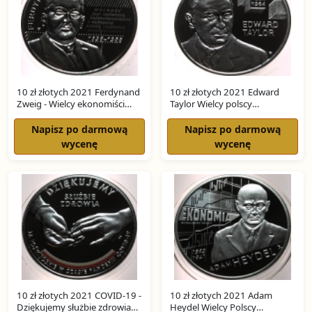
10 zł złotych 2021 Ferdynand
10 zł złotych 2021 Edward
Zweig - Wielcy ekonomiści
Taylor Wielcy polscy
SREBRO
ekonomiści SREBRO
Napisz po darmową
Napisz po darmową
wycenę
wycenę
10 zł złotych 2021 COVID-19 -
10 zł złotych 2021 Adam
Dziękujemy służbie zdrowia
Heydel Wielcy Polscy