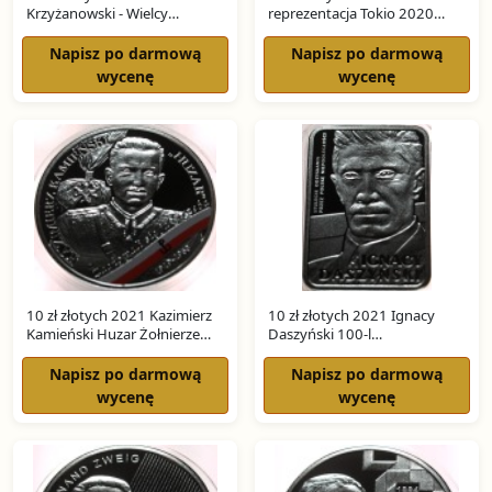
Krzyżanowski - Wielcy
reprezentacja Tokio 2020
ekonomiści SREBRO
SREBRO
Napisz po darmową
Napisz po darmową
wycenę
wycenę
10 zł złotych 2021 Kazimierz
10 zł złotych 2021 Ignacy
Kamieński Huzar Żołnierze
Daszyński 100-l
SREBRO
Niepodległości SREBRO
Napisz po darmową
Napisz po darmową
wycenę
wycenę