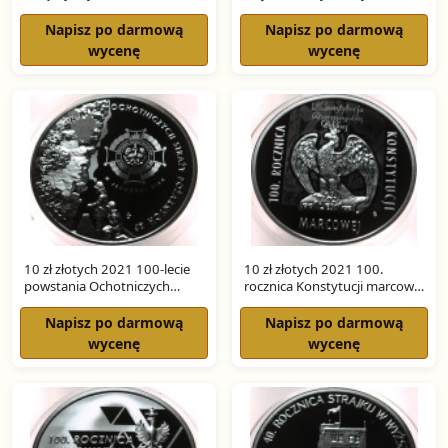
SREBRO
Ekonomiści SREBRO
Napisz po darmową
Napisz po darmową
wycenę
wycenę
10 zł złotych 2021 100-lecie
10 zł złotych 2021 100.
powstania Ochotniczych
rocznica Konstytucji marcowej
Straży Pożarnych SREBRO
SREBRO
Napisz po darmową
Napisz po darmową
wycenę
wycenę