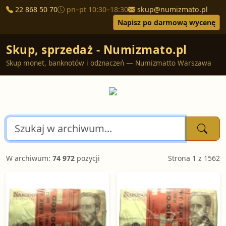
22 868 50 70
pn–pt 10:30–18:30
skup@numizmato.pl
Napisz po darmową wycenę
Skup, sprzedaż - Numizmato.pl
Skup monet, banknotów i odznaczeń — Numizmatto Warszawa
W archiwum:
74 972
pozycji
Strona 1 z 1562