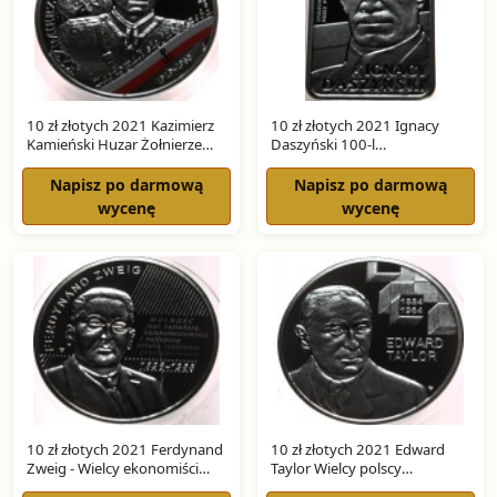
10 zł złotych 2021 Kazimierz
10 zł złotych 2021 Ignacy
Kamieński Huzar Żołnierze
Daszyński 100-l
SREBRO
Niepodległości SREBRO
Napisz po darmową
Napisz po darmową
wycenę
wycenę
10 zł złotych 2021 Ferdynand
10 zł złotych 2021 Edward
Zweig - Wielcy ekonomiści
Taylor Wielcy polscy
SREBRO
ekonomiści SREBRO