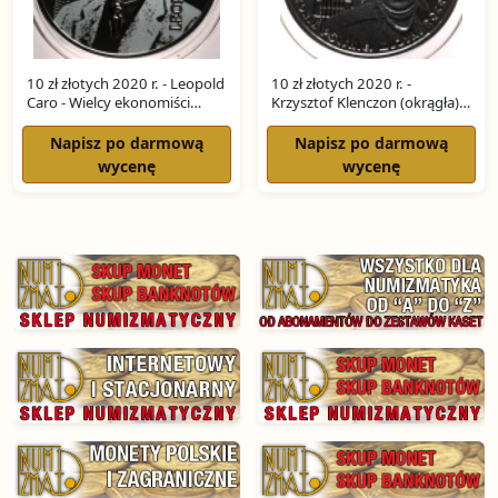
10 zł złotych 2020 r. - Leopold
10 zł złotych 2020 r. -
Caro - Wielcy ekonomiści
Krzysztof Klenczon (okrągła)
SREBRO
SREBRO
Napisz po darmową
Napisz po darmową
wycenę
wycenę