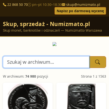
22 868 50 70
pn–pt 10:30–18:30
skup@numizmato.pl
Napisz po darmową wycenę
Skup, sprzedaż - Numizmato.pl
Skup monet, banknotów i odznaczeń — Numizmatto Warszawa
W archiwum:
74 980
pozycji
Strona 1 z 1563