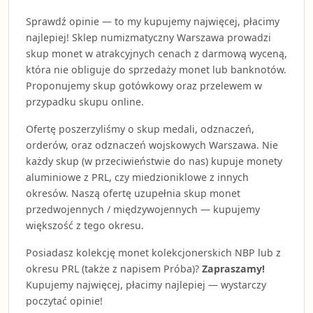
Sprawdź opinie — to my kupujemy najwięcej, płacimy
najlepiej! Sklep numizmatyczny Warszawa prowadzi
skup monet w atrakcyjnych cenach z darmową wyceną,
która nie obliguje do sprzedaży monet lub banknotów.
Proponujemy skup gotówkowy oraz przelewem w
przypadku skupu online.
Ofertę poszerzyliśmy o skup medali, odznaczeń,
orderów, oraz odznaczeń wojskowych Warszawa. Nie
każdy skup (w przeciwieństwie do nas) kupuje monety
aluminiowe z PRL, czy miedzioniklowe z innych
okresów. Naszą ofertę uzupełnia skup monet
przedwojennych / międzywojennych — kupujemy
większość z tego okresu.
Posiadasz kolekcję monet kolekcjonerskich NBP lub z
okresu PRL (także z napisem Próba)?
Zapraszamy!
Kupujemy najwięcej, płacimy najlepiej — wystarczy
poczytać opinie!