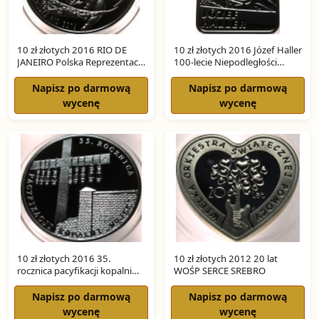
10 zł złotych 2016 RIO DE
10 zł złotych 2016 Józef Haller
JANEIRO Polska Reprezentacja
100-lecie Niepodległości
Olimpijska SREBRO
SREBRO
Napisz po darmową
Napisz po darmową
wycenę
wycenę
10 zł złotych 2016 35.
10 zł złotych 2012 20 lat
rocznica pacyfikacji kopalni
WOŚP SERCE SREBRO
Wujek SREBRO
Napisz po darmową
Napisz po darmową
wycenę
wycenę