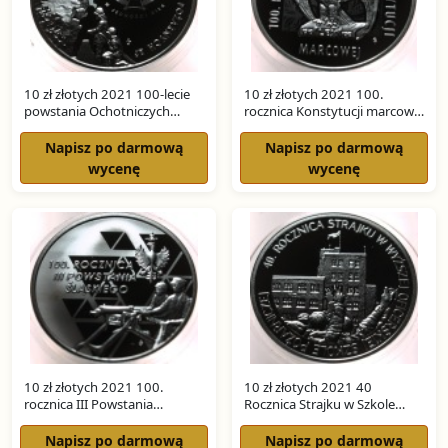
10 zł złotych 2021 100-lecie
10 zł złotych 2021 100.
powstania Ochotniczych
rocznica Konstytucji marcowej
Straży Pożarnych SREBRO
SREBRO
Napisz po darmową
Napisz po darmową
wycenę
wycenę
10 zł złotych 2021 100.
10 zł złotych 2021 40
rocznica III Powstania
Rocznica Strajku w Szkole
Śląskiego SREBRO
Pożarniczej SREBRO
Napisz po darmową
Napisz po darmową