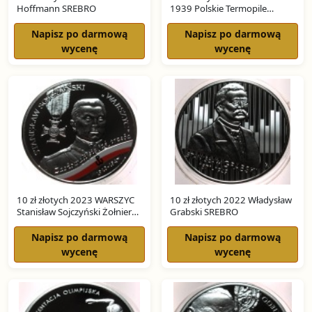
Hoffmann SREBRO
1939 Polskie Termopile
SREBRO
Napisz po darmową
Napisz po darmową
wycenę
wycenę
10 zł złotych 2023 WARSZYC
10 zł złotych 2022 Władysław
Stanisław Sojczyński Żołnierze
Grabski SREBRO
Niezłomni SREBRO
Napisz po darmową
Napisz po darmową
wycenę
wycenę