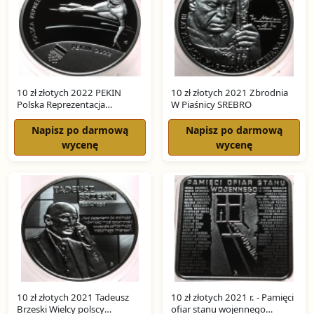
10 zł złotych 2022 PEKIN
10 zł złotych 2021 Zbrodnia
Polska Reprezentacja
W Piaśnicy SREBRO
Olimpijska SREBRO
Napisz po darmową
Napisz po darmową
wycenę
wycenę
10 zł złotych 2021 Tadeusz
10 zł złotych 2021 r. - Pamięci
Brzeski Wielcy polscy
ofiar stanu wojennego