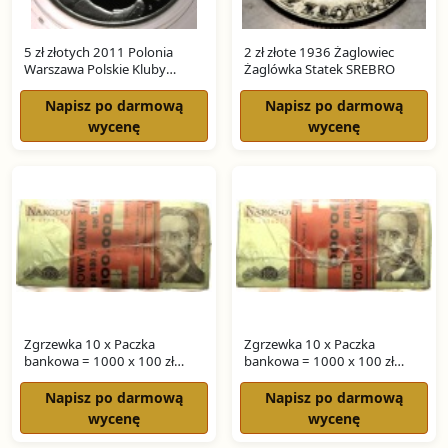
5 zł złotych 2011 Polonia
2 zł złote 1936 Żaglowiec
Warszawa Polskie Kluby
Żaglówka Statek SREBRO
Piłkarskie SREBRO
Napisz po darmową
Napisz po darmową
wycenę
wycenę
Zgrzewka 10 x Paczka
Zgrzewka 10 x Paczka
bankowa = 1000 x 100 zł
bankowa = 1000 x 100 zł
WARYŃSKI seria TM
WARYŃSKI seria TG
Napisz po darmową
Napisz po darmową
wycenę
wycenę