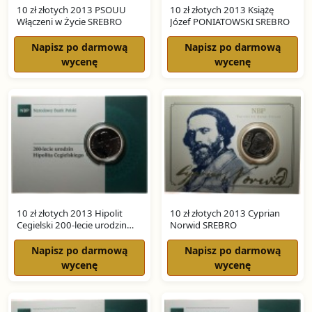
10 zł złotych 2013 PSOUU
10 zł złotych 2013 Książę
Włączeni w Życie SREBRO
Józef PONIATOWSKI SREBRO
Napisz po darmową
Napisz po darmową
wycenę
wycenę
10 zł złotych 2013 Hipolit
10 zł złotych 2013 Cyprian
Cegielski 200-lecie urodzin
Norwid SREBRO
SREBRO
Napisz po darmową
Napisz po darmową
wycenę
wycenę