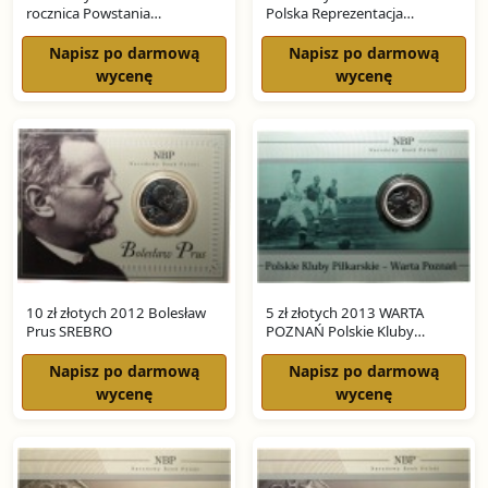
rocznica Powstania
Polska Reprezentacja
Styczniowego SREBRO
Olimpijska SREBRO
Napisz po darmową
Napisz po darmową
wycenę
wycenę
10 zł złotych 2012 Bolesław
5 zł złotych 2013 WARTA
Prus SREBRO
POZNAŃ Polskie Kluby
Piłkarskie SREBRO
Napisz po darmową
Napisz po darmową
wycenę
wycenę