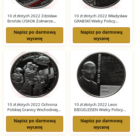
10 zł złotych 2022 Zdzisław
10 zł złotych 2022 Władysław
Broński USKOK Żołnierze
GRABSKI Wielcy Polscy
Niezłomni SREBRO
Ekonomiści SREBRO
Napisz po darmową
Napisz po darmową
wycenę
wycenę
10 zł złotych 2022 Ochrona
10 zł złotych 2022 Leon
Polskiej Granicy Wschodniej
BIEGELEISEN Wielcy Polscy
SREBRO
Ekonomiści SREBRO
Napisz po darmową
Napisz po darmową
wycenę
wycenę