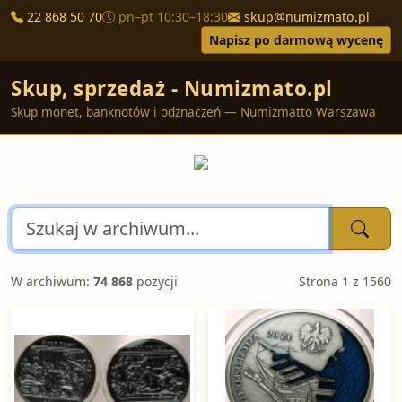
22 868 50 70
pn–pt 10:30–18:30
skup@numizmato.pl
Napisz po darmową wycenę
Skup, sprzedaż - Numizmato.pl
Skup monet, banknotów i odznaczeń — Numizmatto Warszawa
W archiwum:
74 868
pozycji
Strona 1 z 1560