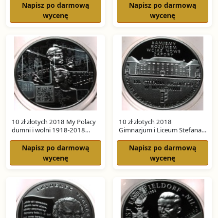
SREBRO
Napisz po darmową
Napisz po darmową
wycenę
wycenę
10 zł złotych 2018 My Polacy
10 zł złotych 2018
dumni i wolni 1918-2018
Gimnazjum i Liceum Stefana
SREBRO
Batorego SREBRO
Napisz po darmową
Napisz po darmową
wycenę
wycenę