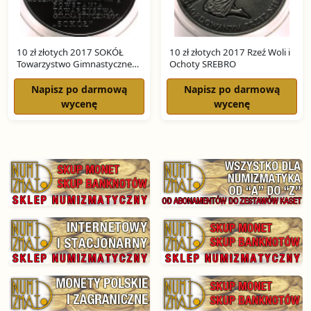
10 zł złotych 2017 SOKÓŁ
10 zł złotych 2017 Rzeź Woli i
Towarzystwo Gimnastyczne
Ochoty SREBRO
SREBRO
Napisz po darmową
Napisz po darmową
wycenę
wycenę