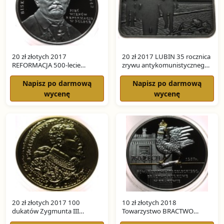
20 zł złotych 2017
20 zł 2017 LUBIN 35 rocznica
REFORMACJA 500-lecie
zrywu antykomunistycznego
Reformacji w Polsce SREBRO
w Lubinie SREBRO
Napisz po darmową
Napisz po darmową
wycenę
wycenę
20 zł złotych 2017 100
10 zł złotych 2018
dukatów Zygmunta III
Towarzystwo BRACTWO
Historia Monety Polskiej
KURKOWE SREBRO