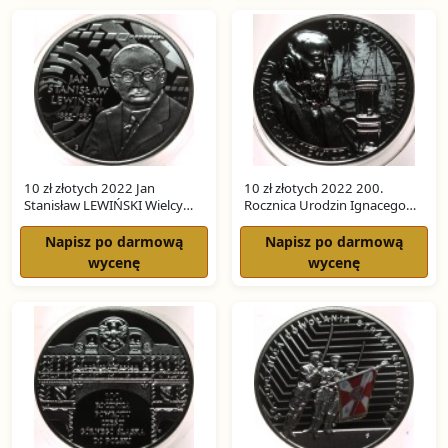
10 zł złotych 2022 Jan
10 zł złotych 2022 200.
Stanisław LEWIŃSKI Wielcy
Rocznica Urodzin Ignacego
Polscy Ekonomiści SREBRO
Łukasiewicza SREBRO
Napisz po darmową
Napisz po darmową
wycenę
wycenę