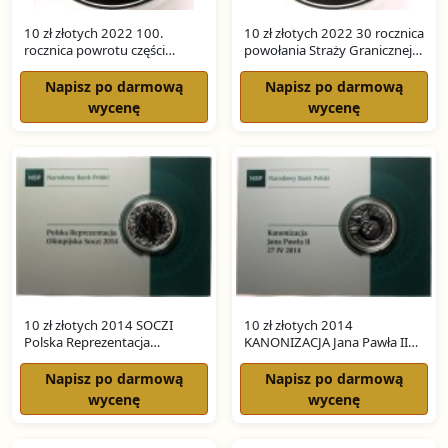
10 zł złotych 2022 100.
10 zł złotych 2022 30 rocznica
rocznica powrotu części
powołania Straży Granicznej
Górnego Śląska SREBRO
SREBRO
Napisz po darmową
Napisz po darmową
wycenę
wycenę
10 zł złotych 2014 SOCZI
10 zł złotych 2014
Polska Reprezentacja
KANONIZACJA Jana Pawła II
Olimpijska SREBRO
SREBRO
Napisz po darmową
Napisz po darmową
wycenę
wycenę