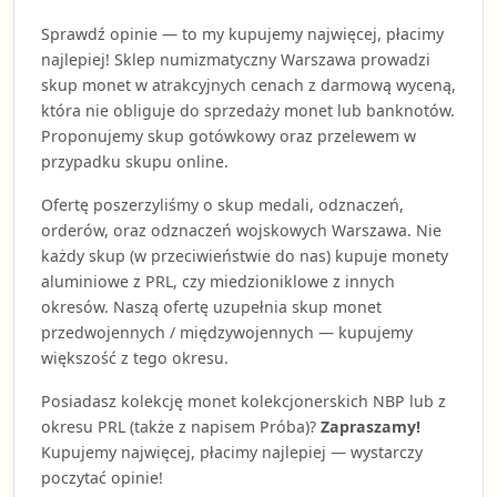
Sprawdź opinie — to my kupujemy najwięcej, płacimy
najlepiej! Sklep numizmatyczny Warszawa prowadzi
skup monet w atrakcyjnych cenach z darmową wyceną,
która nie obliguje do sprzedaży monet lub banknotów.
Proponujemy skup gotówkowy oraz przelewem w
przypadku skupu online.
Ofertę poszerzyliśmy o skup medali, odznaczeń,
orderów, oraz odznaczeń wojskowych Warszawa. Nie
każdy skup (w przeciwieństwie do nas) kupuje monety
aluminiowe z PRL, czy miedzioniklowe z innych
okresów. Naszą ofertę uzupełnia skup monet
przedwojennych / międzywojennych — kupujemy
większość z tego okresu.
Posiadasz kolekcję monet kolekcjonerskich NBP lub z
okresu PRL (także z napisem Próba)?
Zapraszamy!
Kupujemy najwięcej, płacimy najlepiej — wystarczy
poczytać opinie!