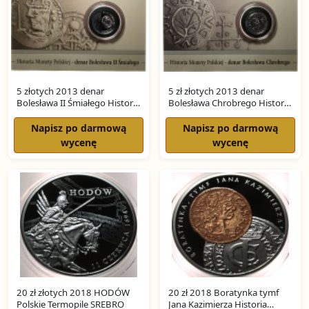
5 złotych 2013 denar
5 zł złotych 2013 denar
Bolesława II Śmiałego Historia
Bolesława Chrobrego Historia
Monety Polskiej SREBRO
Monety Polskiej SREBRO
Napisz po darmową
Napisz po darmową
wycenę
wycenę
20 zł złotych 2018 HODÓW
20 zł 2018 Boratynka tymf
Polskie Termopile SREBRO
Jana Kazimierza Historia