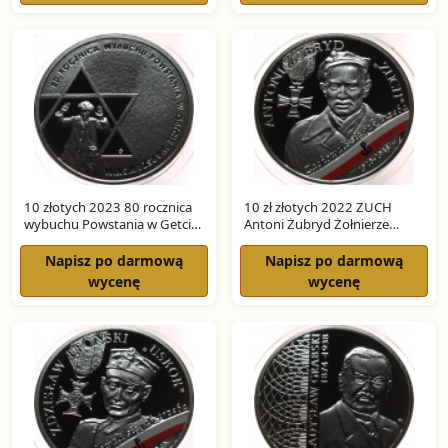
10 złotych 2023 80 rocznica
10 zł złotych 2022 ZUCH
wybuchu Powstania w Getcie
Antoni Żubryd Żołnierze
Warszawskim SREBRO
Niezłomni SREBRO
Napisz po darmową
Napisz po darmową
wycenę
wycenę