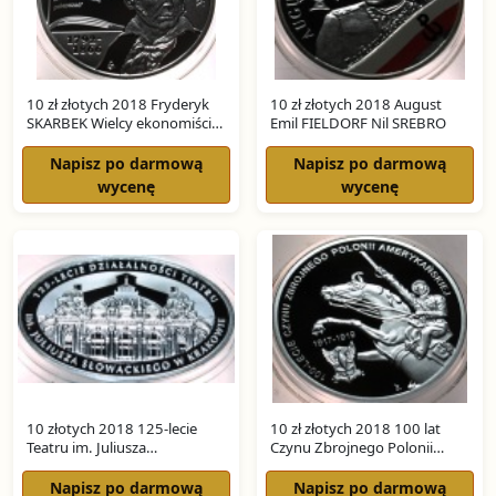
10 zł złotych 2018 Fryderyk
10 zł złotych 2018 August
SKARBEK Wielcy ekonomiści
Emil FIELDORF Nil SREBRO
SREBRO
Napisz po darmową
Napisz po darmową
wycenę
wycenę
10 złotych 2018 125-lecie
10 zł złotych 2018 100 lat
Teatru im. Juliusza
Czynu Zbrojnego Polonii
Słowackiego w Krakowie
Amerykańskiej SREBRO
SREBRO
Napisz po darmową
Napisz po darmową